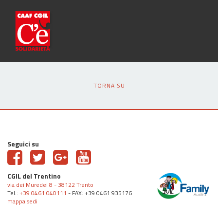
TORNA SU
Seguici su
CGIL del Trentino
via dei Muredei 8 - 38122 Trento
Tel.:
+39 0461 040111
- FAX: +39 0461 935176
mappa sedi