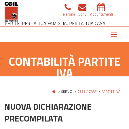
Telefona
Scrivi
Appuntamenti
PER TE, PER LA TUA FAMIGLIA, PER LA TUA CASA
Toggle
navigat
CONTABILITÀ PARTITE
IVA
SERVIZI
CESE / CAAF
PARTITE IVA
NUOVA DICHIARAZIONE
PRECOMPILATA