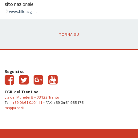
sito nazionale:
www.filleacgil.it
TORNA SU
Seguici su
CGIL del Trentino
via dei Muredei 8 - 38122 Trento
Tel.:
+39 0461 040111
- FAX: +39 0461 935176
mappa sedi