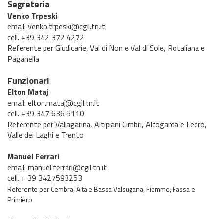
Segreteria
V
enko
Trpeski
email: venko.trpeski@cgil.tn.it
cell. +39 342 372 4272
Referente per Giudicarie, Val di Non e Val di Sole, Rotaliana e
Paganella
Funzionari
Elton Mataj
email: elton.mataj@cgil.tn.it
cell. +39 347 636 5110
Referente per Vallagarina, Altipiani Cimbri, Altogarda e Ledro,
Valle dei Laghi e Trento
Manuel Ferrari
email: manuel.ferrari@cgil.tn.it
cell. + 39 3427593253
Referente per Cembra, Alta e Bassa Valsugana, Fiemme, Fassa e
Primiero