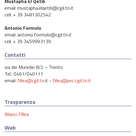
Mustapha El Qetib
email: mustapha.elqetib@cgil.tn.it
cell. + 39 3481302542
Antonio Formolo
email: antonio.formolo@cgil.tn.it
cell. + 39 3459993139
Contatti
via dei Muredei 8/2 – Trento
Tel.: 0461/040111
email:
fillea@cgil.tn
.it -
fillea@pec.cgil.tn.it
Trasparenza
Bilanci Fillea
Web