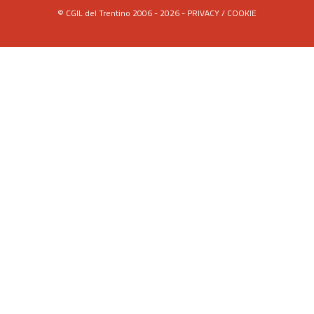
© CGIL del Trentino 2006 - 2026 -
PRIVACY
/
COOKIE