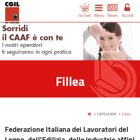
Iscriviti
Menu
News
Accedi
Fillea
CATEGORIE
Fillea
Federazione Italiana dei Lavoratori del
Legno, dell'Edilizia, delle industrie affini