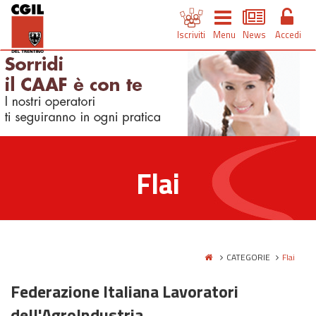
Iscriviti
Menu
News
Accedi
Flai
CATEGORIE
Flai
Federazione Italiana Lavoratori
dell'AgroIndustria