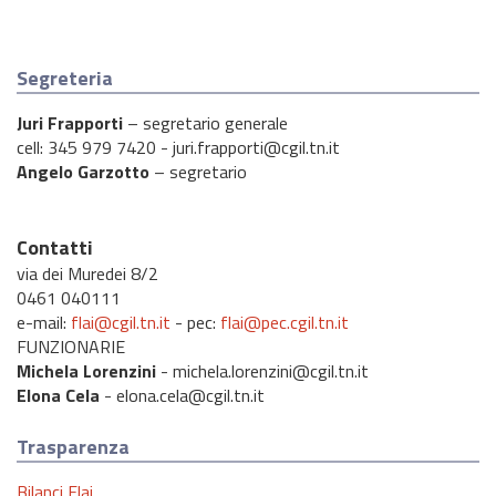
Segreteria
Juri Frapporti
– segretario generale
cell: 345 979 7420 - juri.frapporti@cgil.tn.it
Angelo Garzotto
– segretario
Contatti
via dei Muredei 8/2
0461 040111
e-mail:
flai@cgil.tn.it
- pec:
flai@pec.cgil.tn.it
FUNZIONARIE
Michela Lorenzini
- michela.lorenzini@cgil.tn.it
Elona Cela
- elona.cela@cgil.tn.it
Trasparenza
Bilanci Flai