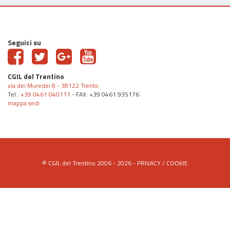
Seguici su
CGIL del Trentino
via dei Muredei 8 - 38122 Trento
Tel.:
+39 0461 040111
- FAX: +39 0461 935176
mappa sedi
© CGIL del Trentino 2006 - 2026 -
PRIVACY
/
COOKIE