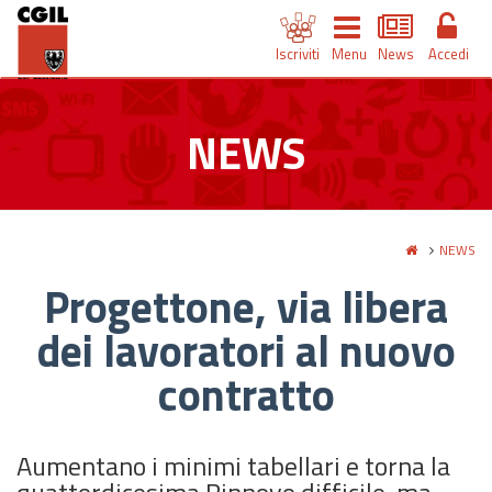
Iscriviti
Menu
News
Accedi
NEWS
NEWS
Progettone, via libera
dei lavoratori al nuovo
contratto
Aumentano i minimi tabellari e torna la
quattordicesima Rinnovo difficile, ma