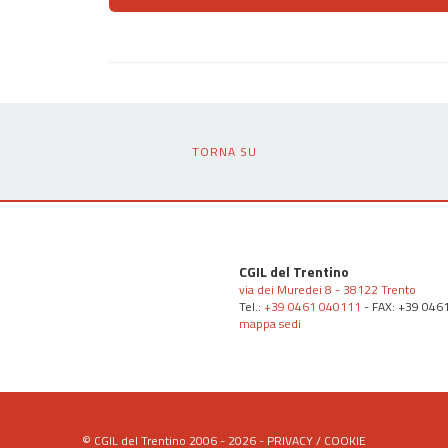
TORNA SU
CGIL del Trentino
via dei Muredei 8 - 38122 Trento
Tel.:
+39 0461 040111
- FAX: +39 046
mappa sedi
© CGIL del Trentino 2006 - 2026 -
PRIVACY
/
COOKIE