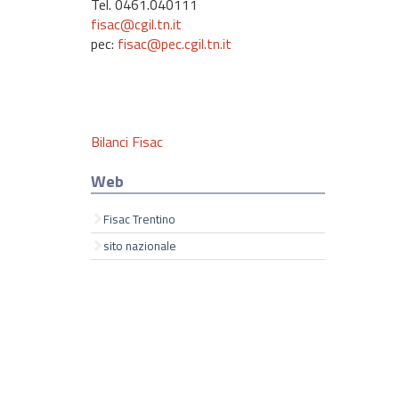
Tel. 0461.040111
fisac@cgil.tn.it
pec:
fisac@pec.cgil.tn.it
Bilanci Fisac
Web
Fisac Trentino
sito nazionale