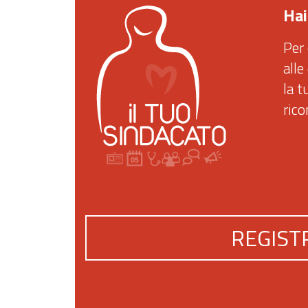
Hai
Per 
alle
la t
ric
REGIST