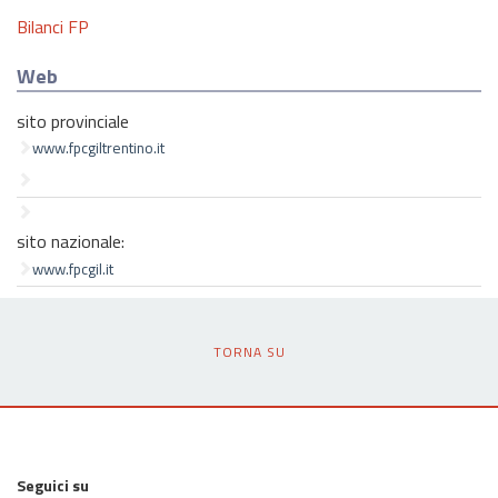
Bilanci FP
Web
sito provinciale
www.fpcgiltrentino.it
sito nazionale:
www.fpcgil.it
TORNA SU
Seguici su