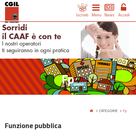
Iscriviti
Menu
News
Accedi
Fp
CATEGORIE
Fp
Funzione pubblica