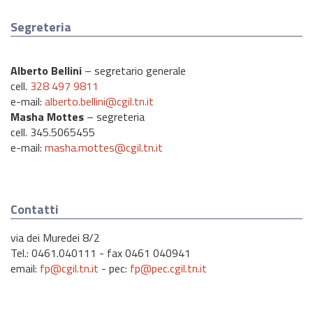
Segreteria
Alberto Bellini
– segretario generale
cell.
328 497 9811
e-mail:
alberto.bellini@cgil.tn.it
Masha Mottes
– segreteria
cell. 345.5065455
e-mail:
masha.mottes@cgil.tn.it
Contatti
via dei Muredei 8/2
Tel.: 0461.040111 - fax 0461 040941
email:
fp@cgil.tn.it
- pec:
fp@pec.cgil.tn.it