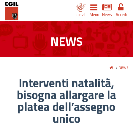
Iscriviti
Menu
News
Accedi
NEWS
NEWS
Interventi natalità,
bisogna allargare la
platea dell’assegno
unico