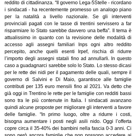
reddito di cittadinanza. “Il governo Lega-5Stelle - ricordano
i sindacati - ha recentemente promesso un analogo piano
per la natalità a livello nazionale. Se gli interventi
provinciali pagati con le tasse di trentini servissero a far
risparmiare lo Stato sarebbe davvero una beffa”. Il tema è
attualissimo in quanto con la revisione delle modalità di
accesso agli assegni familiari Inps ogni altro reddito
percepito, anche quelli esenti Irpef, rischia di ridurre
l’importo degli assegni statali fino ad annullarli. In questo
caso a guadagnarci sarebbe solo lo Stato. Lo stesso dicasi
per le rette dei nidi per il pagamento delle quali, sempre il
governo di Salvini e Di Maio, garantisce alle famiglie
contributi per 135 euro mensili fino al 2021. Va detto che
già oggi in Trentino le rette per le famiglie con redditi bassi
sono tra le più contenute in Italia. I sindacati avanzano
quindi alcune proposte per migliorare gli interventi a favore
delle famiglie. “In primo luogo, oltre a ridurre i costi,
bisogna aumentare i posti negli asili nido. Oggi l’offerta
copre circa il 35-40% dei bambini nella fascia 0-3 anni. Ci
sono però ancora famiglie che non possono accedere ai