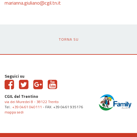
marianna.giuliano@cgil.tn.it
TORNA SU
Seguici su
CGIL del Trentino
via dei Muredei 8 - 38122 Trento
Tel.:
+39 0461 040111
- FAX: +39 0461 935176
mappa sedi