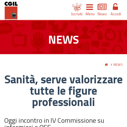
Iscriviti
Menu
News
Accedi
NEWS
NEWS
Sanità, serve valorizzare
tutte le figure
professionali
Oggi incontro in IV Commissione su
infermieri e OSS