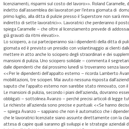
licenziamenti, risparmi sul costo del lavoro>>. Roland Caramelle, de
indetto dall’assemblea dei lavoratori per l’intera giornata di dom
primo luglio, alla ditta di pulizie presso il Superstore non sarà r
indiretto di sette lavoratrici>>. Lavoratrici che perderanno il post
spiega Caramelle – che oltre al licenziamento prevede di addossare
già gravati da ritmi elevati>>.
Lo sciopero, a cui parteciperanno sia i dipendenti della ditta di pul
giornata ed è previsto un presidio con volantinaggio ai clienti dal
mettere in atto anche lo sciopero degli straordinari e dei supple
mansioni di pulizia. Uno sciopero solidale – commenta il segretar
dalle dipendenti che dal prossimo lunedì si troveranno senza lavor
<<Per le dipendenti dell'appalto esterno – ricorda Lamberto Avan
mobilitazioni, tre scioperi. Mai avuto nessuna risposta dall'aziend
saputo che l'appalto esterno non sarebbe stato rinnovato, con i
Le mansioni di pulizia, secondo i piani dell'azienda, dovranno ess
obbligati – sottolinea Avanzo – perché precisi articoli di legge 
Le richieste all'azienda sono precise e puntuali: <<Se hanno deciso 
– spiega Avanzo – sappiano che non è automatico che i dipendenti
che le lavoratrici licenziate siano assunte direttamente con la c
attesa di capire quali saranno gli sviluppi e le strategie aziendali