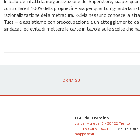
In ballo c'è infatti la riorganizzazione del Superstore, sia per qua
controllare il 100% della proprietà – sia per quanto riguarda la ri
razionalizzazione della metratura: <<Ma nessuno conosce la strat
Tucs – e assistiamo con preoccupazione a un atteggiamento da pa
sindacati ed evita di mettere le carte in tavola sulle scelte che 
TORNA SU
CGIL del Trentino
via dei Muredei 8 - 38122 Trento
Tel.:
+39 0461 040111
- FAX: +39 046
mappa sedi