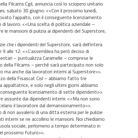
lla Filcams Cgil, annuncia così lo sciopero unitario
ani, sabato 30 giugno: <<Con il prossimo lunedì,
innovato l'appalto, con il conseguente licenziamento
o di lavoro: <<Una scelta di politica aziendale –
 le mansioni di pulizia ai dipendenti del Superstore,
izie che i dipendenti del Superstore, sarà dell'intera
le 9 alle 12: <<L'assemblea ha però deciso di
mentari – puntualizza Caramelle – comprese le
io della Filcams – perché sarà partecipato non solo
o ma anche dai lavoratori interni al Superstore>>.
zo della Fisascat Cisl – abbiamo fatto tre
a appaltatrice, e solo negli ultimi giorni abbiamo
l conseguente licenziamento di sette dipendenti>>.
ere assunte dai dipendenti interni: <<Ma non sono
tutelano il lavoratore dal demansionamento>>.
di non avvalersi di una ditta esterna per le pulizie
 interni se ne accollino le mansioni. Noi chiediamo
lausola sociale, perlomeno a tempo determinato in
 del prossimo futuro>>.