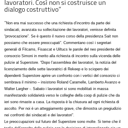
lavoratori. Così non si costruisce un
dialogo costruttivo”
“
Non era mai successo che una richiesta d’incontro da parte dei
sindacati, avanzata su sollecitazione dei lavoratori, venisse definita
“provocazione”. Se è questo il nuovo corso della presidenza Sait non
possiamo che essere preoccupati”. Commentano così i segretari
generali di Filcams, Fisascat e Uiltucs le parole del neo presidente del
consorzio Simoni in merito alla richiesta di incontro sulla vicenda delle
pulizie al Superstore. “Dopo l’assemblea dei lavoratori, la notizia del
licenziamento delle sette lavoratrici di Rekeep e lo sciopero dei
dipendenti Superstore aprire un confronto con i vertici del consorzio ci
sembrava il minimo – insistono Roland Caramelle, Lamberto Avanzo e
Walter Largher -. Sabato i lavoratori si sono mobilitati in massa
manifestando solidarietà verso le colleghe della coop di pulizie che da
ieri sono rimaste a casa. La risposta è la chiusura ad ogni richiesta di
ascolto. Per noi è un atteggiamento grave, che dimostra un pregiudizio
nei confronti dei sindacati e dei lavoratori”.
Le preoccupazioni sul futuro del Superstore sono molte. Si teme che il