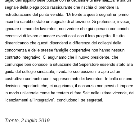
taglio dell’appalto delle pulizie con la decisione di internalizzarle sia un
segnale della piega poco rassicurante che rischia di prendere la
ristrutturazione del punto vendita. “Di fronte a questi segnali un primo
incontro sarebbe stato un segnale di attenzione. Si preferisce, invece,
ignorare i timori dei lavoratori, non vedere che già operano con carichi
eccessivi di lavoro e andare avanti così con il loro progetto. Il tutto
dimenticando che questi dipendenti a differenza dei colleghi della
concorrenza e delle stesse famiglie cooperative non hanno nessun
contratto integrativo. Ci auguriamo che il nuovo presidente, che
comunque ben conosce la situazione del Superstore essendo stato alla
guida del collegio sindacale, riveda le sue posizioni e apra ad un
costruttivo confronto con i rappresentanti dei lavoratori. In ballo ci sono
decisioni importanti che, ci auguriamo, il consorzio non pensi di imporre
in modo unilaterale come ha tentato di fare Sait nelle ultime vicende, dai
licenziamenti all’integrativo”, concludono i tre segretari.
Trento, 2 luglio 2019