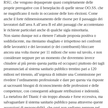
RSU, che vengono depauperate quasi completamente delle
proprie prerogative con il beneplacito di quelle stesse OO.SS. che
ne magnificano il ruolo in occasione delle loro elezioni. Come
anche il forte ridimensionamento delle risorse per il passaggio dei
lavoratori dall’area A all’area B ed altri passaggi che accontentano
le richieste particolari anche di qualche sigla minoritaria.
Non siamo dunque noi a ritenere l’attuale proposta positiva o
soddisfacente, ma riteniamo sbagliato e irrispettoso nei confronti
delle lavoratrici e dei lavoratori (e dei contribuenti) bloccare
ancora una volta risorse per 11 milioni che sono sul tavolo, e non
considerare neppure per un momento che dovremmo invece
chiudere al più presto questa partita ed occuparci piuttosto dei tagli
preannunciati al sistema sanitario pubblico trentino pari a 120
milioni nel triennio, all’urgenza di istituire una Commissione per
rivedere l’ordinamento professionale e dare per questa via risposte
ai sacrosanti bisogni di riconoscimento delle professioni e delle
competenze, con conseguenti adeguate retribuzioni e indennità.
La metafora del Titanic è sin troppo abusata e forse eccessiva, ma
salvaguardare il sistema sanitario pubblico passa attraverso queste
assunzioni di responsabilità, che oggi non vediamo neppure nel