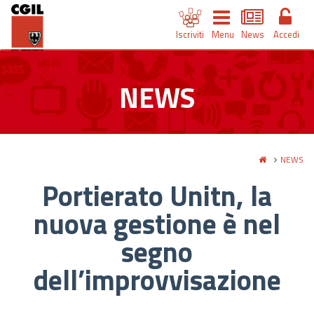
Iscriviti
Menu
News
Accedi
NEWS
NEWS
Portierato Unitn, la
nuova gestione è nel
segno
dell’improvvisazione