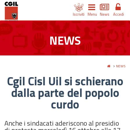
Iscriviti
Menu
News
Accedi
NEWS
NEWS
Cgil Cisl Uil si schierano
dalla parte del popolo
curdo
Anche i sindacati aderiscono al presidio
di protesta mercoledì 16 ottobre alle 17