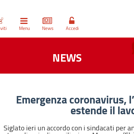
iviti
Menu
News
Accedi
NEWS
Emergenza coronavirus, l’
estende il lav
Siglato ieri un accordo con i sindacati per 