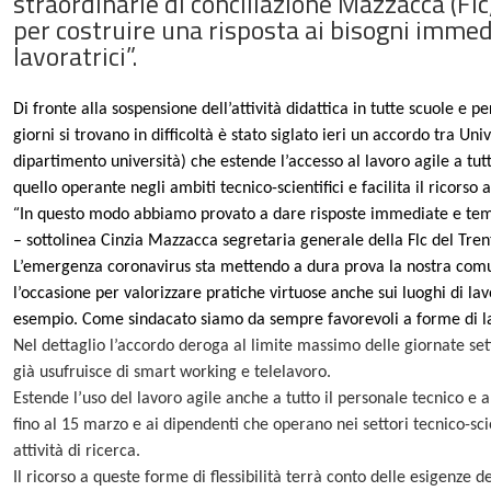
straordinarie di conciliazione Mazzacca (Fl
per costruire una risposta ai bisogni immedi
lavoratrici”.
Di fronte alla sospensione dell’attività didattica in tutte scuole e p
giorni si trovano in difficoltà è stato siglato ieri un accordo tra Uni
dipartimento università) che estende l’accesso al lavoro agile a tut
quello operante negli ambiti tecnico-scientifici e facilita il ricorso
“
In questo modo abbiamo provato a dare risposte immediate e tempes
– sottolinea Cinzia Mazzacca segretaria generale della Flc del Tr
L’emergenza coronavirus sta mettendo a dura prova la nostra comun
l’occasione per valorizzare pratiche virtuose anche sui luoghi di la
esempio. Come sindacato siamo da sempre favorevoli a forme di lavor
Nel dettaglio l’accordo deroga al limite massimo delle giornate set
già usufruisce di smart working e telelavoro.
Estende l’uso del lavoro agile anche a tutto il personale tecnico e 
fino al 15 marzo e ai dipendenti che operano nei settori tecnico-scie
attività di ricerca.
Il ricorso a queste forme di flessibilità terrà conto delle esigenze de