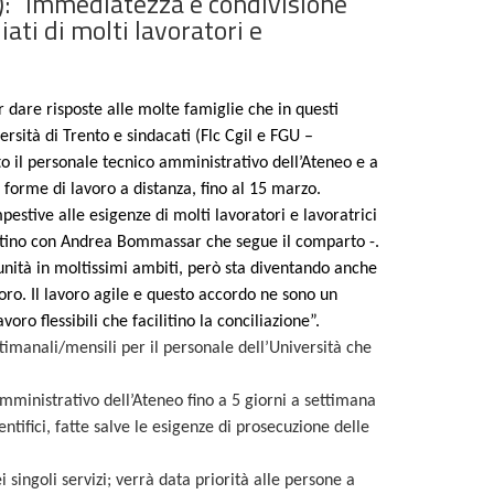
c): “Immediatezza e condivisione
ati di molti lavoratori e
er dare risposte alle molte famiglie che in questi
versità di Trento e sindacati (Flc Cgil e FGU –
to il personale tecnico amministrativo dell’Ateneo e a
 a forme di lavoro a distanza, fino al 15 marzo.
tive alle esigenze di molti lavoratori e lavoratrici
entino con Andrea Bommassar che segue il comparto -.
ità in moltissimi ambiti, però sta diventando anche
voro. Il lavoro agile e questo accordo ne sono un
o flessibili che facilitino la conciliazione”.
timanali/mensili per il personale dell’Università che
amministrativo dell’Ateneo fino a 5 giorni a settimana
ntifici, fatte salve le esigenze di prosecuzione delle
i singoli servizi; verrà data priorità alle persone a