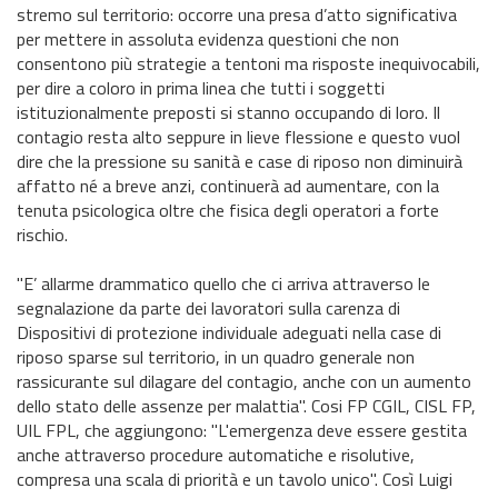
stremo sul territorio: occorre una presa d’atto significativa
per mettere in assoluta evidenza questioni che non
consentono più strategie a tentoni ma risposte inequivocabili,
per dire a coloro in prima linea che tutti i soggetti
istituzionalmente preposti si stanno occupando di loro. Il
contagio resta alto seppure in lieve flessione e questo vuol
dire che la pressione su sanità e case di riposo non diminuirà
affatto né a breve anzi, continuerà ad aumentare, con la
tenuta psicologica oltre che fisica degli operatori a forte
rischio.
"E’ allarme drammatico quello che ci arriva attraverso le
segnalazione da parte dei lavoratori sulla carenza di
Dispositivi di protezione individuale adeguati nella case di
riposo sparse sul territorio, in un quadro generale non
rassicurante sul dilagare del contagio, anche con un aumento
dello stato delle assenze per malattia". Cosi FP CGIL, CISL FP,
UIL FPL, che aggiungono: "L'emergenza deve essere gestita
anche attraverso procedure automatiche e risolutive,
compresa una scala di priorità e un tavolo unico". Così Luigi