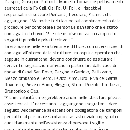
Diaspro, Giuseppe Pallanch, Marcella Tomasi, rispettivamente
segretari della Fp Cgil, Cisl Fp, Uil Fpl , e i rispettivi
responsabili di settore Piersanti, Pecoraro, Aichner, che
aggiungono: "Ma anche forti lacune sul coordinamento delle
procedure per controllare il personale sanitario che è stato
contagiato da Covid-19, sulle risorse messe in campo dai
soggetti pubblici e privati coinvolti".
La situazione nelle Rsa trentine è difficile, con diversi i casi di
contagio all'interno delle strutture tra ospiti e operatori che,
seppure in quarantena, devono continuare ad assicurare i
servizi. Le segnalazioni arrivano in particolare dalle case di
riposo di Canal San Bovo, Pergine e Gardolo, Pellizzano,
Mezzolombardo e Ledro, Levico, Arco, Dro, Riva del Garda,
Rovereto, Pieve di Bono, Bleggio, Storo, Pinzolo, Predazzo,
Brentonico e Cles.
"Alcune criticità emergerebbero anche nelle strutture private
assistenziali. E' necessario - aggiungono i segretari - dare
seguito velocemente all’estensione obbligatoria dei tamponi
per tutto al personale sanitario e assistenziale impegnato
quotidianamente nell'assistenza di persone fragili e
maggiormente esposte al rischio contagio. Non è poi