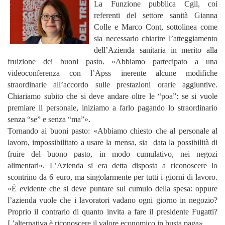
La Funzione pubblica Cgil, coi
referenti del settore sanità Gianna
Colle e Marco Cont, sottolinea come
sia necessario chiarire l’atteggiamento
dell’Azienda sanitaria in merito alla
fruizione dei buoni pasto. «Abbiamo partecipato a una
videoconferenza con l’Apss inerente alcune modifiche
straordinarie all’accordo sulle prestazioni orarie aggiuntive.
Chiariamo subito che si deve andare oltre le “poa”: se si vuole
premiare il personale, iniziamo a farlo pagando lo straordinario
senza “se” e senza “ma”».
Tornando ai buoni pasto: «Abbiamo chiesto che al personale al
lavoro, impossibilitato a usare la mensa, sia data la possibilità di
fruire del buono pasto, in modo cumulativo, nei negozi
alimentari». L’Azienda si era detta disposta a riconoscere lo
scontrino da 6 euro, ma singolarmente per tutti i giorni di lavoro.
«È evidente che si deve puntare sul cumulo della spesa: oppure
l’azienda vuole che i lavoratori vadano ogni giorno in negozio?
Proprio il contrario di quanto invita a fare il presidente Fugatti?
L’alternativa è riconoscere il valore economico in busta paga».