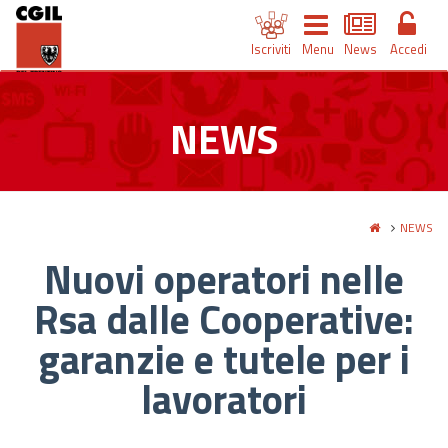
Iscriviti
Menu
News
Accedi
NEWS
NEWS
Nuovi operatori nelle
Rsa dalle Cooperative:
garanzie e tutele per i
lavoratori