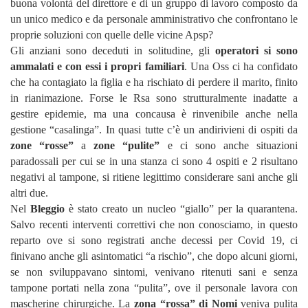
buona volontà del direttore e di un gruppo di lavoro composto da
un unico medico e da personale amministrativo che confrontano le
proprie soluzioni con quelle delle vicine Apsp?
Gli anziani sono deceduti in solitudine, gli
operatori si sono
ammalati e con essi i propri familiari
. Una Oss ci ha confidato
che ha contagiato la figlia e ha rischiato di perdere il marito, finito
in rianimazione. Forse le Rsa sono strutturalmente inadatte a
gestire epidemie, ma una concausa è rinvenibile anche nella
gestione “casalinga”. In quasi tutte c’è un andirivieni di ospiti da
zone “rosse”
a
zone “pulite”
e ci sono anche situazioni
paradossali per cui se in una stanza ci sono 4 ospiti e 2 risultano
negativi al tampone, si ritiene legittimo considerare sani anche gli
altri due.
Nel
Bleggio
è stato creato un nucleo “giallo” per la quarantena.
Salvo recenti interventi correttivi che non conosciamo, in questo
reparto ove si sono registrati anche decessi per Covid 19, ci
finivano anche gli asintomatici “a rischio”, che dopo alcuni giorni,
se non sviluppavano sintomi, venivano ritenuti sani e senza
tampone portati nella zona “pulita”, ove il personale lavora con
mascherine chirurgiche. La
zona “rossa” di Nomi
veniva pulita