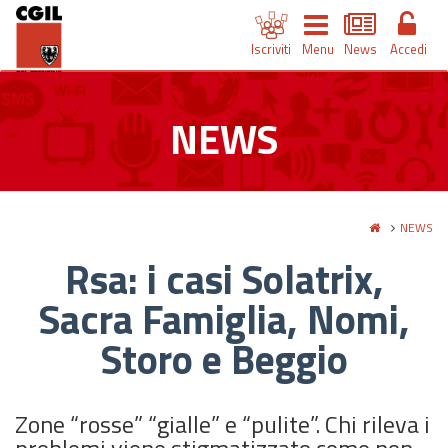
Iscriviti
Menu
News
Accedi
NEWS
NEWS
Rsa: i casi Solatrix,
Sacra Famiglia, Nomi,
Storo e Beggio
Zone “rosse” “gialle” e “pulite”. Chi rileva i
problemi viene stigmatizzato come non