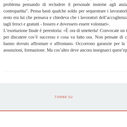
problema pensando di recludere il personale insieme agli anz
contropartita”. Pensa basti qualche soldo per sequestrare i lavoratori 
resto era lui che pensava e chiedeva che i lavoratori dell’accoglie
tagli feroci e gratuiti - fossero e dovessero essere volontari».
L’esortazione finale è perentoria: «È ora di smetterla! Convocate un tav
per discutere cos’è successo e cosa va fatto ora. Non pensate di 
hanno dovuto affrontare e affrontano. Occorrono garanzie per la tu
assunzioni, formazione. Ma cos’altro deve ancora insegnarci quest’e
TORNA SU