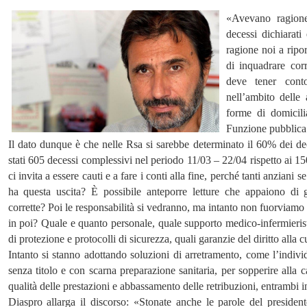
«Avevano ragione
decessi dichiarat
ragione noi a ripor
di inquadrare cor
deve tener conto
nell’ambito delle 
forme di domicili
Funzione pubblica
Il dato dunque è che nelle Rsa si sarebbe determinato il 60% dei de
stati 605 decessi complessivi nel periodo 11/03 – 22/04 rispetto ai 1
ci invita a essere cauti e a fare i conti alla fine, perché tanti anzi
ha questa uscita? È possibile anteporre letture che appaiono di g
corrette? Poi le responsabilità si vedranno, ma intanto non fuorviamo 
in poi? Quale e quanto personale, quale supporto medico-infermieristic
di protezione e protocolli di sicurezza, quali garanzie del diritto alla 
Intanto si stanno adottando soluzioni di arretramento, come l’indivi
senza titolo e con scarna preparazione sanitaria, per sopperire alla
qualità delle prestazioni e abbassamento delle retribuzioni, entrambi in
Diaspro allarga il discorso: «Stonate anche le parole del presiden