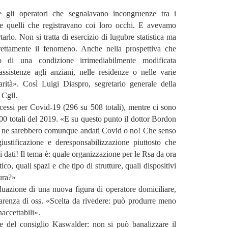
 gli operatori che segnalavano incongruenze tra i
i e quelli che registravano coi loro occhi. E avevamo
tarlo. Non si tratta di esercizio di lugubre statistica ma
rettamente il fenomeno. Anche nella prospettiva che
 di una condizione irrimediabilmente modificata
assistenze agli anziani, nelle residenze o nelle varie
arità». Così Luigi Diaspro, segretario generale della
 Cgil.
cessi per Covid-19 (296 su 508 totali), mentre ci sono
500 totali del 2019. «E su questo punto il dottor Bordon
ani se ne sarebbero comunque andati Covid o no! Che senso
iustificazione e deresponsabilizzazione piuttosto che
i dati! Il tema è: quale organizzazione per le Rsa da ora
o, quali spazi e che tipo di strutture, quali dispositivi
cura?»
duazione di una nuova figura di operatore domiciliare,
 carenza di oss. «Scelta da rivedere: può produrre meno
accettabili».
te del consiglio Kaswalder: non si può banalizzare il