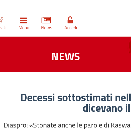
iviti
Menu
News
Accedi
NEWS
Decessi sottostimati nell
dicevano il
Diaspro: «Stonate anche le parole di Kaswa