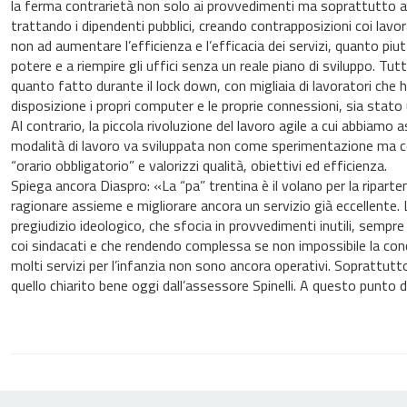
la ferma contrarietà non solo ai provvedimenti ma soprattutto ai
trattando i dipendenti pubblici, creando contrapposizioni coi lav
non ad aumentare l’efficienza e l’efficacia dei servizi, quanto p
potere e a riempire gli uffici senza un reale piano di sviluppo. T
quanto fatto durante il lock down, con migliaia di lavoratori che 
disposizione i propri computer e le proprie connessioni, sia stato
Al contrario, la piccola rivoluzione del lavoro agile a cui abbiamo a
modalità di lavoro va sviluppata non come sperimentazione ma co
“orario obbligatorio” e valorizzi qualità, obiettivi ed efficienza.
Spiega ancora Diaspro: «La “pa” trentina è il volano per la ripar
ragionare assieme e migliorare ancora un servizio già eccellente.
pregiudizio ideologico, che sfocia in provvedimenti inutili, semp
coi sindacati e che rendendo complessa se non impossibile la con
molti servizi per l’infanzia non sono ancora operativi. Soprattutto
quello chiarito bene oggi dall’assessore Spinelli. A questo punto d