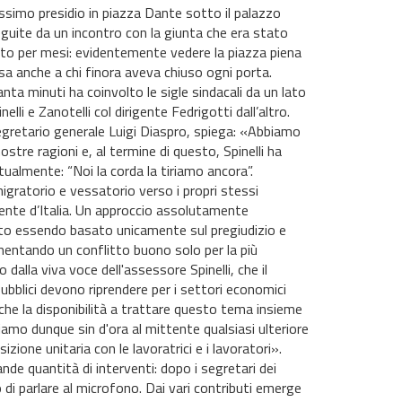
issimo presidio in piazza Dante sotto il palazzo
eguite da un incontro con la giunta che era stato
to per mesi: evidentemente vedere la piazza piena
a anche a chi finora aveva chiuso ogni porta.
anta minuti ha coinvolto le sigle sindacali da un lato
nelli e Zanotelli col dirigente Fedrigotti dall’altro.
 segretario generale Luigi Diaspro, spiega: «Abbiamo
nostre ragioni e, al termine di questo, Spinelli ha
lmente: “Noi la corda la tiriamo ancora”.
nigratorio e vessatorio verso i propri stessi
ente d’Italia. Un approccio assolutamente
to essendo basato unicamente sul pregiudizio e
alimentando un conflitto buono solo per la più
lla viva voce dell'assessore Spinelli, che il
bblici devono riprendere per i settori economici
che la disponibilità a trattare questo tema insieme
giamo dunque sin d'ora al mittente qualsiasi ulteriore
ione unitaria con le lavoratrici e i lavoratori».
ande quantità di interventi: dopo i segretari dei
di parlare al microfono. Dai vari contributi emerge