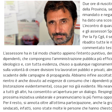
Due ore di riuscit
della Provincia, s
rimandato e nega
ha dato una scoss
L’incontro di quar
e gli assessori Spi
Per la Fp Cgil, il
ribadito tutte le 
commentato testua
L’assessore ha in tal modo chiarito appieno l’intento punitivo, de
dipendenti, che compongono l’amministrazione pubblica più effici
ideologico e, con tutta evidenza, chiuso a qualunque ragionamen
sulla volontà di creare divisioni tra lavoratori pubblici e privati, 
scadente delle campagne di propaganda. Abbiamo infine ascoltato da
rientro è anche dovuto ad esigenze di consumo che i dipendenti pu
(ristorazione evidentemente), cosa per noi già evidente. Ma nean
a tutti gli altri, ha consentito un'apertura per un dialogo. Respin
prossima iniziativa unilaterale e preannunciamo la più ferma opposiz
Per il resto, si annota oltre all’ottima partecipazione, anche la gr
sindacati, infatti, sono state molte le persone che hanno chiesto 