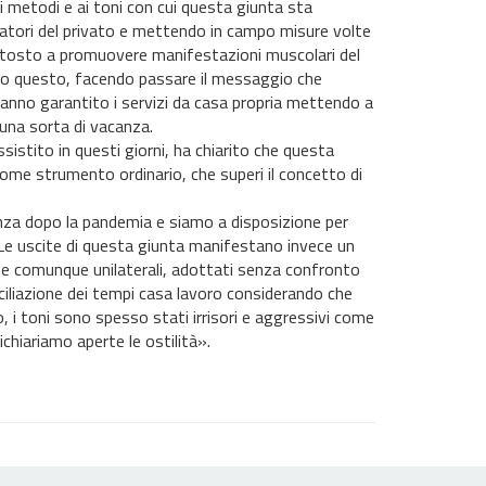
 metodi e ai toni con cui questa giunta sta
oratori del privato e mettendo in campo misure volte
iuttosto a promuovere manifestazioni muscolari del
utto questo, facendo passare il messaggio che
hanno garantito i servizi da casa propria mettendo a
 una sorta di vacanza.
ssistito in questi giorni, ha chiarito che questa
me strumento ordinario, che superi il concetto di
tenza dopo la pandemia e siamo a disposizione per
 Le uscite di questa giunta manifestano invece un
re e comunque unilaterali, adottati senza confronto
ciliazione dei tempi casa lavoro considerando che
, i toni sono spesso stati irrisori e aggressivi come
ichiariamo aperte le ostilità».