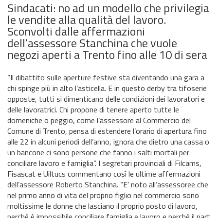
Sindacati: no ad un modello che privilegia
le vendite alla qualità del lavoro.
Sconvolti dalle affermazioni
dell’assessore Stanchina che vuole
negozi aperti a Trento fino alle 10 di sera
“Il dibattito sulle aperture festive sta diventando una gara a
chi spinge più in alto l’asticella. E in questo derby tra tifoserie
opposte, tutti si dimenticano delle condizioni dei lavoratori e
delle lavoratrici. Chi propone di tenere aperto tutte le
domeniche o peggio, come l’assessore al Commercio del
Comune di Trento, pensa di estendere l’orario di apertura fino
alle 22 in alcuni periodi dell’anno, ignora che dietro una cassa o
un bancone ci sono persone che fanno i salti mortali per
conciliare lavoro e famiglia”. I segretari provinciali di Filcams,
Fisascat e Uiltucs commentano così le ultime affermazioni
dell’assessore Roberto Stanchina. “E’ noto all’assessoree che
nel primo anno di vita del proprio figlio nel commercio sono
moltissime le donne che lasciano il proprio posto di lavoro,
perché è impossibile conciliare famiglia e lavoro e perché il part