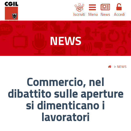
Iscriviti
Menu
News
Accedi
NEWS
NEWS
Commercio, nel
dibattito sulle aperture
si dimenticano i
lavoratori