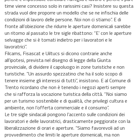
time viene concesso solo in rarissimi casi? Insistere su questa
strada vuol dire proporre un modello che se ne infischia delle
condizioni di lavoro delle persone. Noi non ci stiamo”. E di
fronte all’obiezione che ridurre le aperture domenicali sarebbe
un ritorno al passato le tre sigle ribattono: “E’ con le aperture
selvagge che si è tornati indietro per i lavoratori e le
lavoratrici”.
Filcams, Fisascat e Uiltucs si dicono contrarie anche
all’ipotesi, prevista nel disegno di legge della Giunta
provinciale, di dividere il capoluogo in zone turistiche e non
turistiche. “Un assurdo spezzatino che ha il solo scopo di
tenere insieme gli interessi di tutti”, insistono. E al Comune di
Trento ricordano che non è tenendo i negozi aperti sempre
che si rafforza la vocazione turistica della città. “Noi siamo
per un turismo sostenibile e di qualità, che privilegi cultura e
ambiente, non l’offerta commerciale e il consumo”.
Le tre sigle sindacali pongono l’accento sulle condizioni dei
lavoratori e delle lavoratrici, drasticamente peggiorate con la
liberalizzazione di orari e aperture. “Siamo favorevoli ad un
provvedimento che limiti le aperture domenicali, ma non