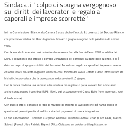
Sindacati: "colpo di spugna vergognoso
sui diritti dei lavoratori e regalo a
caporali e imprese scorrette"
Ieri in Commissione Bilancio alla Camera è stato abolito l’articolo 81 comma 1 del Decreto Rilancio
che prevedeva validità del Durc di gennaio fino al 15 giugno in ragione della pandemia da corona
virus.
Con la sua abolizione si è così protratto ulteriormente fino alla fine dell’anno 2020 la validità del
Durc, il documento che attesta il corretto versamento dei contributi da parte delle aziende, e si è
dato un colpo di spugna sui diritti dei lavoratori facendo un regalo a caporali ed imprese scorrette.
Ad aprile infatti era stata raggiunta un’intesa con i Ministri del lavoro Catalfo e delle Infrastrutture De
Micheli che prevedeva che la proroga non andasse oltre il 15 giugno.
Con la nuova modifica una impresa edile risulterà ora regolare e potrà lavorare fino a fine anno
anche senza pagare i contributi INPS, INAIL egli accantonamenti Cassa Edile (ferie, permessi, ratei
di tredicesima).
Con questo atto si consente di fatto di ritardare gli stipendi ai lavoratori che già hanno subito in
questi mesi pesanti perdite di reddito e ritardati pagamenti di cassa integrazione.
La sua cancellazione – scrivono i Segretari Generali Provinciali Sandra Ferrari (Fillea CGIL) Matteo
Salvetti (Feneal Uil) e Fabrizio Bignotti (Filca Cisl) pone un problema di legalità perché