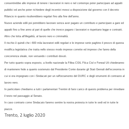
consentirebbe alle imprese di tenere i lavoratori in nero e nel contempo poter partecipare ad appalti
pubblici ed anche poter richiedere degli incentivi messi a disposizione dal governo con il decreto
Rilancio in quanto risulterebbero regolari fino alla fine dell’anno.
Nuove aziende edili poi potrebbero lavorare senza aver pagato un contributo e partecipare a gare ed
appalti fino a fine anno al pari di quelle che invece pagano i lavoratori e rispettano legge e contratti.
Altro che lotta all’illegalità, al lavoro nero e criminalità.
Il rischio è quindi che i 600 mila lavoratori edili regolari e le imprese serie paghino il prezzo di questa
modifica legislativa che tratta nello stesso modo imprese corrette ed imprese che fanno della
concorrenza sleale, non versando i contributi dovuti.
Per tutto quanto sopra esposto, a livello nazionale la Fillea CGIL Filca Cisl e Feneal Uil chiederanno
di mantenere fede a quanto sostenuto dal Presidente Conte durante gli Stati Genrali dell’economia in
cui si era impegnato con i Sindacati per un rafforzamento del DURC e degli strumenti di contrasto al
lavoro nero.
In particolare chiediamo a tutti i parlamentari Trentini di farsi carico di questo problema per rimediare
il testo nel passaggio al Senato.
In caso contrario come Sindacato faremo sentire la nostra protesta in tutte le sedi ed in tutte le
piazze.
Trento, 2 luglio 2020