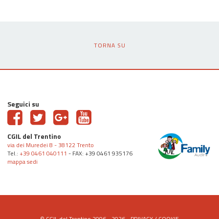
TORNA SU
Seguici su
CGIL del Trentino
via dei Muredei 8 - 38122 Trento
Tel.:
+39 0461 040111
- FAX: +39 0461 935176
mappa sedi
© CGIL del Trentino 2006 - 2026 -
PRIVACY
/
COOKIE