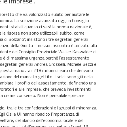
e le imprese”.
esoretto che va valorizzato subito per aiutare le
conomica. La soluzione avanzata oggi in Consiglio
menti statali quanto ci sarà la norma nazionale è,
e le risorse non sono utilizzabili subito, come
 di Bolzano”, insistono i tre segretari generali
lenzio della Giunta – nessun riscontro è arrivato alla
idente del Consiglio Provinciale Walter Kaswalder di
tione è di massima urgenza perché l’assestamento
segretari generali Andrea Grosselli, Michele Bezzi e
n questa manovra i 218 milioni di euro che derivano
ione del mancato gettito. I soldi sono già nella
ambiare il profilo dell’assestamento, definendo una
avoratori e alle imprese, che preveda investimenti
o a creare consenso. Non è pensabile sprecare
, tra le tre confederazioni e i gruppi di minoranza.
gil Cisl e Uil hanno ribadito l’importanza di
elfare, del rilancio dell’economia locale e del
a provocata dall’emergenza sanitaria Covid-19.