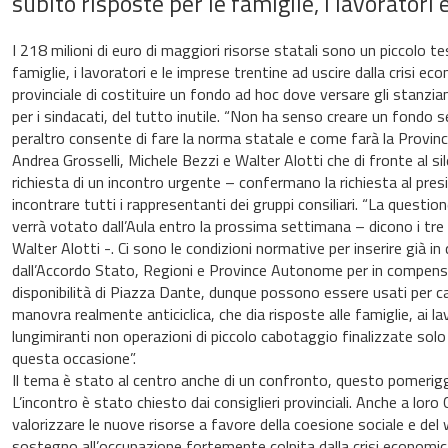
subito risposte per le famiglie, i lavoratori 
I 218 milioni di euro di maggiori risorse statali sono un piccolo t
famiglie, i lavoratori e le imprese trentine ad uscire dalla crisi e
provinciale di costituire un fondo ad hoc dove versare gli stanzia
per i sindacati, del tutto inutile. “Non ha senso creare un fondo s
peraltro consente di fare la norma statale e come farà la Provincia
Andrea Grosselli, Michele Bezzi e Walter Alotti che di fronte al si
richiesta di un incontro urgente – confermano la richiesta al pres
incontrare tutti i rappresentanti dei gruppi consiliari. “La ques
verrà votato dall’Aula entro la prossima settimana – dicono i tre 
Walter Alotti -. Ci sono le condizioni normative per inserire già i
dall’Accordo Stato, Regioni e Province Autonome per in compensaz
disponibilità di Piazza Dante, dunque possono essere usati per c
manovra realmente anticiclica, che dia risposte alle famiglie, ai l
lungimiranti non operazioni di piccolo cabotaggio finalizzate sol
questa occasione”.
Il tema è stato al centro anche di un confronto, questo pomeriggio
L’incontro è stato chiesto dai consiglieri provinciali. Anche a loro C
valorizzare le nuove risorse a favore della coesione sociale e del w
sostegno all’occupazione fortemente colpita dalla crisi economic