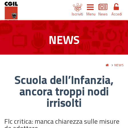
Iscriviti
Menu
News
Accedi
NEWS
NEWS
Scuola dell’Infanzia,
ancora troppi nodi
irrisolti
Flc critica: manca chiarezza sulle misure
da adottare