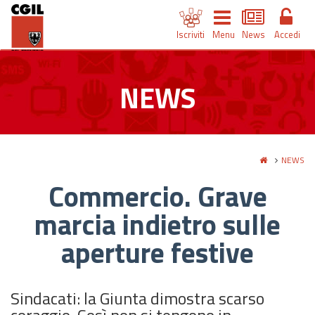
Iscriviti
Menu
News
Accedi
NEWS
NEWS
Commercio. Grave
marcia indietro sulle
aperture festive
Sindacati: la Giunta dimostra scarso
coraggio. Così non si tengono in