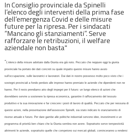
In Consiglio provinciale da Spinelli
l’elenco degli interventi della prima fase
dell’emergenza Covid e delle misure
future per la ripresa. Per i sindacati
“Mancano gli stanziamenti”. Serve
rafforzare le retribuzioni, il welfare
aziendale non basta"
“
L’elenco della misure adottate dalla Giunta era già noto. Peccato che neppure oggi la giunta
provinciale ha portato dei dati concreti su quale impatto queste misure hanno avuto
sull’occupazione, sulle lavoratrici e lavoratori. Dai dati in nostro possesso molto poco visto che i
sostegni provinciali a fondo perduto alle imprese hanno premiato le aziende che dipendenti non ne
hanno. Per il resto prendiamo atto degli impegni per il futuro: un lungo elenco di azioni che
dovrebbero servire a sostenere la ripresa economica, garantire il rafforzamento del tessuto
produttivo e la sua innovazione e far crescere i posti di lavoro di qualità. Peccato che per nessuna di
queste azioni, nella presentazione dell’assessore Spinelli, sia stato indicato lo stanziamento di
risorse attuale e futuro. Per dare gambe alle politiche industriali servono idee, investimenti e un
programma di priorità ben chiaro che la Giunta sembra non avere. Soprattutto serve tempestività
altrimenti le aziende, soprattutto quelle che competono sui mercati globali, cominceranno a rendersi