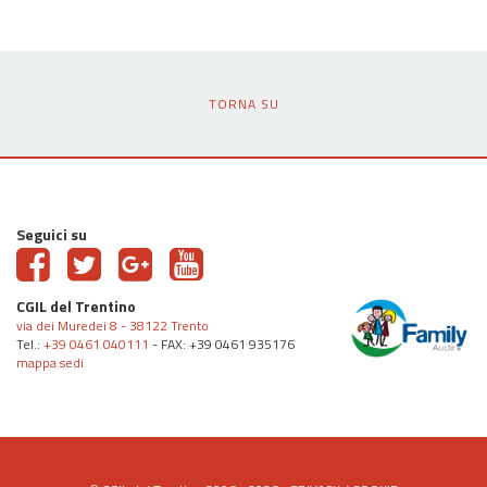
TORNA SU
Seguici su
CGIL del Trentino
via dei Muredei 8 - 38122 Trento
Tel.:
+39 0461 040111
- FAX: +39 0461 935176
mappa sedi