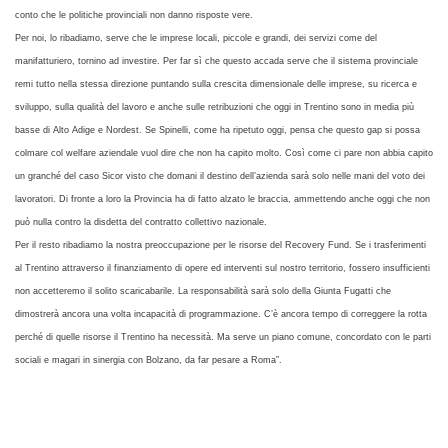
conto che le politiche provinciali non danno risposte vere.
Per noi, lo ribadiamo, serve che le imprese locali, piccole e grandi, dei servizi come del
manifatturiero, tornino ad investire. Per far sì che questo accada serve che il sistema provinciale
remi tutto nella stessa direzione puntando sulla crescita dimensionale delle imprese, su ricerca e
sviluppo, sulla qualità del lavoro e anche sulle retribuzioni che oggi in Trentino sono in media più
basse di Alto Adige e Nordest. Se Spinelli, come ha ripetuto oggi, pensa che questo gap si possa
colmare col welfare aziendale vuol dire che non ha capito molto. Così come ci pare non abbia capito
un granché del caso Sicor visto che domani il destino dell’azienda sarà solo nelle mani del voto dei
lavoratori. Di fronte a loro la Provincia ha di fatto alzato le braccia, ammettendo anche oggi che non
può nulla contro la disdetta del contratto collettivo nazionale.
Per il resto ribadiamo la nostra preoccupazione per le risorse del Recovery Fund. Se i trasferimenti
al Trentino attraverso il finanziamento di opere ed interventi sul nostro territorio, fossero insufficienti
non accetteremo il solito scaricabarile. La responsabilità sarà solo della Giunta Fugatti che
dimostrerà ancora una volta incapacità di programmazione. C’è ancora tempo di correggere la rotta
perché di quelle risorse il Trentino ha necessità. Ma serve un piano comune, concordato con le parti
sociali e magari in sinergia con Bolzano, da far pesare a Roma”.