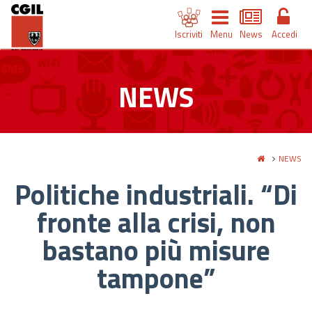
Iscriviti
Menu
News
Accedi
NEWS
NEWS
Politiche industriali. “Di
fronte alla crisi, non
bastano più misure
tampone”