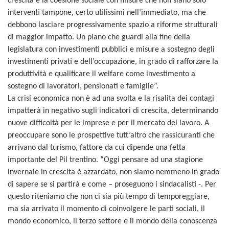
crescita e la coesione sociale con misure che non siano solo
interventi tampone, certo utilissimi nell’immediato, ma che
debbono lasciare progressivamente spazio a riforme strutturali
di maggior impatto. Un piano che guardi alla fine della
legislatura con investimenti pubblici e misure a sostegno degli
investimenti privati e dell’occupazione, in grado di rafforzare la
produttività e qualificare il welfare come investimento a
sostegno di lavoratori, pensionati e famiglie”.
La crisi economica non è ad una svolta e la risalita dei contagi
impatterà in negativo sugli indicatori di crescita, determinando
nuove difficoltà per le imprese e per il mercato del lavoro. A
preoccupare sono le prospettive tutt’altro che rassicuranti che
arrivano dal turismo, fattore da cui dipende una fetta
importante del Pil trentino. “Oggi pensare ad una stagione
invernale in crescita è azzardato, non siamo nemmeno in grado
di sapere se si partirà e come – proseguono i sindacalisti -. Per
questo riteniamo che non ci sia più tempo di temporeggiare,
ma sia arrivato il momento di coinvolgere le parti sociali, il
mondo economico, il terzo settore e il mondo della conoscenza