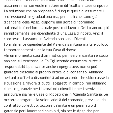
assumere ma non vuole mettere in difficoltà le case di riposo.
La soluzione che ha proposto è dunque quella di assumere i
professionisti in graduatoria ma, per quelli che sono già
dipendenti delle Apsp, disporre una sorta di “comando
automatico” nel loro attuale posto di lavoro. Detto ancora più
semplicemente: sei dipendente di una Casa di riposo; vinci il
concorso; ti assumo in Azienda sanitaria. Diventi
formalmente dipendente dell’Azienda sanitaria ma ti ri-colloco
temporaneamente nella tua Casa di riposo.
«In un momento così drammatico per i servizi sanitari e socio
sanitari sul territorio, la Fp Cgil intende assumersi tutte le
responsabilità per scelte anche impegnative, non si può
guardare ciascuno al proprio orticello di consenso. Abbiamo
pertanto offerto disponibilità ad un accordo che sbloccasse la
situazione a favore di tutti i soggetti in campo, ma abbiamo
chiesto garanzie per i lavoratori coinvolti e per i servizi da
assicurare sia nelle Case di Riposo che in Azienda Sanitaria. Se
occorre derogare alla volontarietà del comando, previsto dal
contratto collettivo, occorre delimitare un perimetro di
garanzie per i lavoratori coinvolti, sia per le Apsp che per