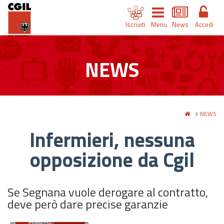
Iscriviti
Menu
News
Accedi
NEWS
NEWS
Infermieri, nessuna
opposizione da Cgil
Se Segnana vuole derogare al contratto,
deve però dare precise garanzie