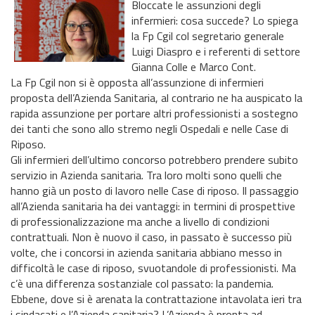
Bloccate le assunzioni degli
infermieri: cosa succede? Lo spiega
la Fp Cgil col segretario generale
Luigi Diaspro e i referenti di settore
Gianna Colle e Marco Cont.
La Fp Cgil non si è opposta all’assunzione di infermieri
proposta dell’Azienda Sanitaria, al contrario ne ha auspicato la
rapida assunzione per portare altri professionisti a sostegno
dei tanti che sono allo stremo negli Ospedali e nelle Case di
Riposo.
Gli infermieri dell’ultimo concorso potrebbero prendere subito
servizio in Azienda sanitaria. Tra loro molti sono quelli che
hanno già un posto di lavoro nelle Case di riposo. Il passaggio
all’Azienda sanitaria ha dei vantaggi: in termini di prospettive
di professionalizzazione ma anche a livello di condizioni
contrattuali. Non è nuovo il caso, in passato è successo più
volte, che i concorsi in azienda sanitaria abbiano messo in
difficoltà le case di riposo, svuotandole di professionisti. Ma
c’è una differenza sostanziale col passato: la pandemia.
Ebbene, dove si è arenata la contrattazione intavolata ieri tra
i sindacati e l’Azienda sanitaria? L’Azienda è pronta ad