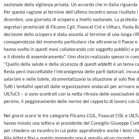
nazionale della vigilanza privata. Un accordo che in Italia riguarda
Per questa ragione al termine dell’ultimo incontro senza risultato
dicembre, una giornata di sciopero a livello nazionale. La protest
segretari provinciali di Filcams Cgil, Fisascat Cisl e Uiltucs, Paola 
decisione dello sciopero è stata assunta al termine di una lunga rifl
consapevolezza del momento particolare che attraversa il Paese e de
hanno svolto in questi mesi collaborando con soggetto pubblici e pr
e il divieto di assembramento”. Uno sforzo realizzato spesso in cond
“Quello della salute e della sicurezza di questi addetti è un tema ce
Resta però inaccettabile l’intransigenza delle parti datoriali, inc
salariale e nelle tutele, strumentalizzano la situazione al solo fine d
Tutti i tentativi operati dalle organizzazioni sindacali per arrivare
UILTuCS – si sono scontrati con la netta ritrosia delle associazioni da
persino, il peggioramento delle norme del rapporto di lavoro con l
Nei giorni scorsi le tre categorie Filcams CGIL, Fisascat CISL e UILT
hanno inviato una lettera al presidente del Consiglio Giuseppe Con
per chiedere un incontro in cui poter approfondire anche i temi che 
Alla lettera fino a questo momento non è seguito alcun riscontro.