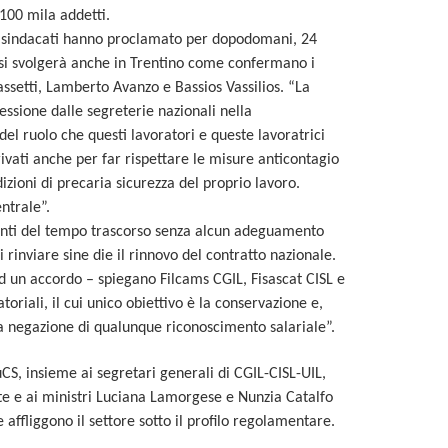
 100 mila addetti.
 i sindacati hanno proclamato per dopodomani, 24
a si svolgerà anche in Trentino come confermano i
Bassetti, Lamberto Avanzo e Bassios Vassilios. “La
essione dalle segreterie nazionali nella
l ruolo che questi lavoratori e queste lavoratrici
ivati anche per far rispettare le misure anticontagio
izioni di precaria sicurezza del proprio lavoro.
ntrale”.
uranti del tempo trascorso senza alcun adeguamento
i rinviare sine die il rinnovo del contratto nazionale.
 ad un accordo – spiegano Filcams CGIL, Fisascat CISL e
toriali, il cui unico obiettivo è la conservazione e,
a negazione di qualunque riconoscimento salariale”.
uCS, insieme ai segretari generali di CGIL-CISL-UIL,
te e ai ministri Luciana Lamorgese e Nunzia Catalfo
affliggono il settore sotto il profilo regolamentare.