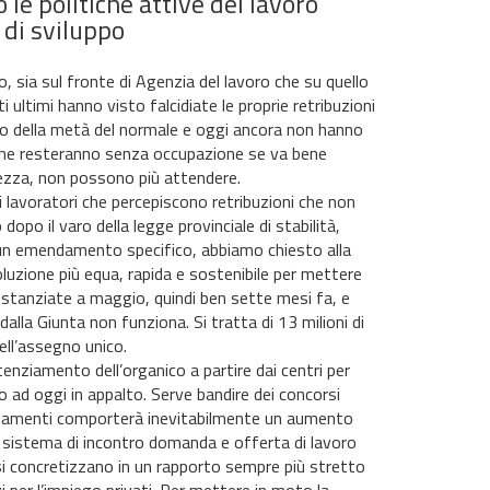
 le politiche attive del lavoro
e di sviluppo
 sia sul fronte di Agenzia del lavoro che su quello
 ultimi hanno visto falcidiate le proprie retribuzioni
eno della metà del normale e oggi ancora non hanno
 e che resteranno senza occupazione se va bene
tezza, non possono più attendere.
 lavoratori che percepiscono retribuzioni che non
opo il varo della legge provinciale di stabilità,
 un emendamento specifico, abbiamo chiesto alla
luzione più equa, rapida e sostenibile per mettere
se stanziate a maggio, quindi ben sette mesi fa, e
lla Giunta non funziona. Si tratta di 13 milioni di
ell’assegno unico.
tenziamento dell’organico a partire dai centri per
o ad oggi in appalto. Serve bandire dei concorsi
enziamenti comporterà inevitabilmente un aumento
 il sistema di incontro domanda e offerta di lavoro
i si concretizzano in un rapporto sempre più stretto