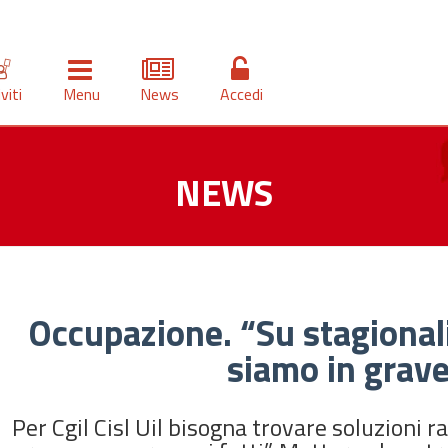
iviti
Menu
News
Accedi
NEWS
Occupazione. “Su stagional
siamo in grave
Per Cgil Cisl Uil bisogna trovare soluzioni r