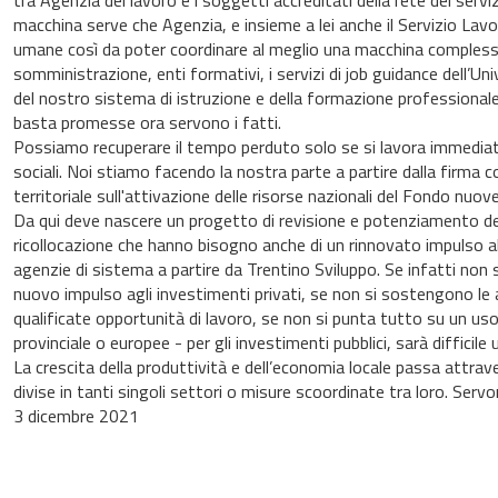
tra Agenzia del lavoro e i soggetti accreditati della rete dei servi
macchina serve che Agenzia, e insieme a lei anche il Servizio Lavo
umane così da poter coordinare al meglio una macchina complessa
somministrazione, enti formativi, i servizi di job guidance dell’Un
del nostro sistema di istruzione e della formazione professionale
basta promesse ora servono i fatti.
Possiamo recuperare il tempo perduto solo se si lavora immedia
sociali. Noi stiamo facendo la nostra parte a partire dalla firma 
territoriale sull'attivazione delle risorse nazionali del Fondo nu
Da qui deve nascere un progetto di revisione e potenziamento dell
ricollocazione che hanno bisogno anche di un rinnovato impulso alle 
agenzie di sistema a partire da Trentino Sviluppo. Se infatti non 
nuovo impulso agli investimenti privati, se non si sostengono le 
qualificate opportunità di lavoro, se non si punta tutto su un uso 
provinciale o europee - per gli investimenti pubblici, sarà difficile
La crescita della produttività e dell’economia locale passa attr
divise in tanti singoli settori o misure scoordinate tra loro. Servo
3 dicembre 2021