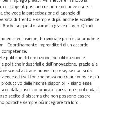
zi per l’impiego privati. Per mettere in moto la
ro e l’Uopsal, possano disporre di nuove risorse
 che vede la partecipazione di agenzie di
iversità di Trento e sempre di più anche le eccellenze
. Anche su questo siamo in grave ritardo. Quindi
tamente ed insieme, Provincia e parti economiche e
con il Coordinamento imprenditori di un accordo
ove competenze.
e politiche di formazione, riqualificazione e
politiche industriali e dell’innovazione, grazie alle
si riesce ad attrarre nuove imprese, se non si dà
aziende ed i settori che possono creare nuove e più
produttivo delle risorse disponibili - siano esse
 uscire dalla crisi economica in cui siamo sprofondati.
averso scelte di sistema che non possono essere
no politiche sempre più integrare tra loro.