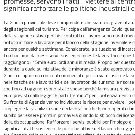
promesse, servono i fatti”. Mettere al centro
significa rafforzare le politiche industriali 
La Giunta provinciale deve comprendere che siamo in grave ritardo,
degli stagionali del turismo. Per colpa dell’emergenza Covid, questi
della stagione estiva perché i contratti di lavoro sono durati m
potuto iniziare a lavorare per il blocco della stagione invernale
ancora per qualche settimana. Considerata la situazione di incer
Lo ribadiamo da mesi: serve sostenere queste lavoratrici e questi
raggiungono i 15mila euro lordi annui in media. Proprio per questo d
durante la quale su iniziativa delle minoranze è stato approvato
Giunta di aprire un confronto immediato per trovare insieme la so
nelle tasche delle lavoratrici e dei lavoratori del turismo le risor
che fino ad oggi non sono state spese perché la misura prevista da
euro previsti dalla legge “Riparti Trentino” per il potenziamento d
Su fronte di Agenzia vanno individuate le risorse per avviare il po
l’impiego e la stabilizzazione dei lavoratori che hanno operato fin
subito per essere pronti in primavera quando lo sblocco dei lic
della disoccupazione. Rafforzare i servizi pubblici per l’impiego e
significa infatti sostenere le politiche attive del lavoro che ogg