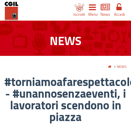
Iscriviti
Menu
News
Accedi
NEWS
NEWS
#torniamoafarespettacol
- #unannosenzaeventi, i
lavoratori scendono in
piazza