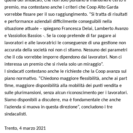
quella dei sindacati, che non solo puntano a mantenere certo il
premio, ma contestano anche i criteri che Coop Alto Garda
vorrebbe fissare per il suo raggiungimento. “Si tratta di risultati
e performance aziendali difficilmente conseguibili nella
situazione attuale – spiegano Francesca Delai, Lamberto Avanzo
e Vassiolios Bassios -. Se la coop pretende di far pagare ai
lavoratori e alle lavoratrici le conseguenze di una gestione non
accurata della società noi non ci stiamo. Nessuno dei parametri
che il cda vorrebbe imporre dipendono dai lavoratori. Non ci
interessa un premio che si rivela solo un miraggio”.
I sindacati contestano anche le richieste che la Coop avanza sul
piano normativo. “Chiedono maggiore flessibilità, anche ai part
time, maggiore disponibilità alla mobilità dei punti vendita e
sulle plurimansioni, senza alcun riconoscimento per i lavoratori.
Siamo disponibili a discutere, ma è fondamentale che anche
l’azienda si muova in questa direzione”, concludono i tre
sindacalisti.
Trento, 4 marzo 2021