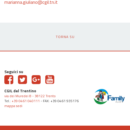
marianna.giuliano@cgil.tn.it
TORNA SU
Seguici su
CGIL del Trentino
via dei Muredei 8 - 38122 Trento
Tel.:
+39 0461 040111
- FAX: +39 0461 935176
mappa sedi