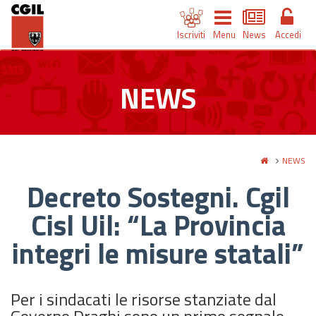
Iscriviti
Menu
News
Accedi
NEWS
NEWS
Decreto Sostegni. Cgil
Cisl Uil: “La Provincia
integri le misure statali”
Per i sindacati le risorse stanziate dal
Governo Draghi sono un primo segnale,