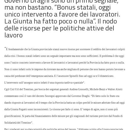
ma non bastano. “Bonus statali, oggi
unico intervento a favore dei lavoratori.
La Giunta ha fatto poco o nulla”. Il nodo
delle risorse per le politiche attive del
lavoro
“
È fondamentale che la Giunta provinciale stanzi nuove risorse per sostenere il reddito dei lavoratori colpiti
dalla crisi. I bonus statali infatti sono un segnale importante ma non sono sufficienti. Il problema è che oggi
sono l’unico concreto intervento a favore di lavoratrici e lavoratori perché la Provincia ha fatto poco o nulla.
Non ci sono infatti solo le imprese da ristorare ma anche migliaia di persone che non hanno potuto lavorare a
causa del perdurare dell’emergenza sanitaria. E l’assessore Spinelli fino ad oggi se n’è dimenticato.
L’intervento sull’assegno unico infatti è una risposta tardiva e parziale”.
Cgil Cisl Uil del Trentino, per bocca dei segretari generali Andrea Grosselli, Michele Bezzi e Walter Alotti
commentano così il varo del decreto Sostegni approvato dal Governo Draghi. “Di fatto solo lo Stato sta
dando risposte ai lavoratori ed è tempo che la Provincia batta un colpo perché le misure adottate fino ad oggi
dalla Giunta Fugatti sono inconsistenti. Le risorse per farlo ci sono. E’ tempo di agire, non ci sono più
giustificazioni. Si parta dal finanziamento delle misure per gli stagionali del turismo previste dal Fondo di
Solidarietà del Trentino”.
Per i sindacati poi va data priorità alle politiche attive del lavoro. “Abbiamo scritto alla Giunta provinciale