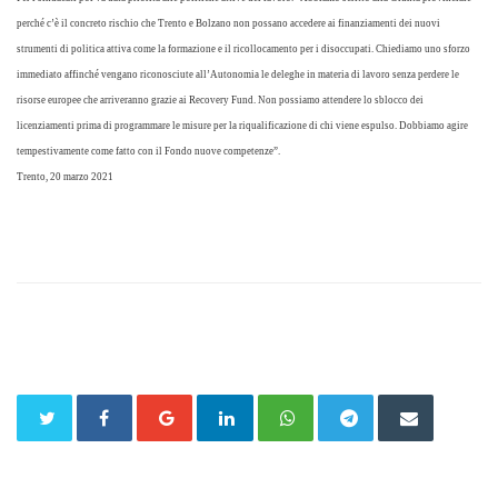
perché c’è il concreto rischio che Trento e Bolzano non possano accedere ai finanziamenti dei nuovi
strumenti di politica attiva come la formazione e il ricollocamento per i disoccupati. Chiediamo uno sforzo
immediato affinché vengano riconosciute all’Autonomia le deleghe in materia di lavoro senza perdere le
risorse europee che arriveranno grazie ai Recovery Fund. Non possiamo attendere lo sblocco dei
licenziamenti prima di programmare le misure per la riqualificazione di chi viene espulso. Dobbiamo agire
tempestivamente come fatto con il Fondo nuove competenze”.
Trento, 20 marzo 2021