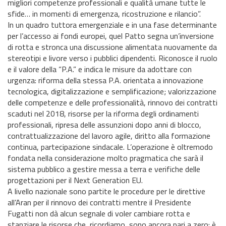
migliori competenze professionali e qualità umane tutte le
sfide… in momenti di emergenza, ricostruzione e rilancio”.
In un quadro tuttora emergenziale e in una fase determinante
per l’accesso ai fondi europei, quel Patto segna un’inversione
di rotta e stronca una discussione alimentata nuovamente da
stereotipi e livore verso i pubblici dipendenti. Riconosce il ruolo
e il valore della “P.A.” e indica le misure da adottare con
urgenza: riforma della stessa P.A. orientata a innovazione
tecnologica, digitalizzazione e semplificazione; valorizzazione
delle competenze e delle professionalità, rinnovo dei contratti
scaduti nel 2018, risorse per la riforma degli ordinamenti
professionali, ripresa delle assunzioni dopo anni di blocco,
contrattualizzazione del lavoro agile, diritto alla formazione
continua, partecipazione sindacale. L’operazione è oltremodo
fondata nella considerazione molto pragmatica che sarà il
sistema pubblico a gestire messa a terra e verifiche delle
progettazioni per il Next Generation EU.
A livello nazionale sono partite le procedure per le direttive
all’Aran per il rinnovo dei contratti mentre il Presidente
Fugatti non dà alcun segnale di voler cambiare rotta e
stanziare le risorse che, ricordiamo, sono ancora pari a zero: è