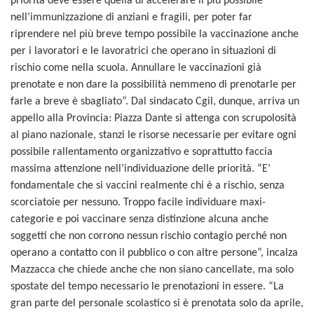
priorità deve essere quella di accelerare il più possibile
nell’immunizzazione di anziani e fragili, per poter far
riprendere nel più breve tempo possibile la vaccinazione anche
per i lavoratori e le lavoratrici che operano in situazioni di
rischio come nella scuola. Annullare le vaccinazioni già
prenotate e non dare la possibilità nemmeno di prenotarle per
farle a breve è sbagliato”. Dal sindacato Cgil, dunque, arriva un
appello alla Provincia: Piazza Dante si attenga con scrupolosità
al piano nazionale, stanzi le risorse necessarie per evitare ogni
possibile rallentamento organizzativo e soprattutto faccia
massima attenzione nell’individuazione delle priorità. “E’
fondamentale che si vaccini realmente chi è a rischio, senza
scorciatoie per nessuno. Troppo facile individuare maxi-
categorie e poi vaccinare senza distinzione alcuna anche
soggetti che non corrono nessun rischio contagio perché non
operano a contatto con il pubblico o con altre persone”, incalza
Mazzacca che chiede anche che non siano cancellate, ma solo
spostate del tempo necessario le prenotazioni in essere. “La
gran parte del personale scolastico si è prenotata solo da aprile,