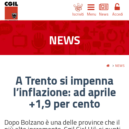
Iscriviti
Menu
News
Accedi
NEWS
NEWS
A Trento si impenna
l’inflazione: ad aprile
+1,9 per cento
Dopo Bolzano è una delle province che il
più alto incremento. Cgil Cisl Uil: si punti