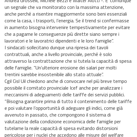
Andrea Grosselli, Michele Bezzi e Walter Alotti -. E’ comunque
un segnale che va monitorato con la massima attenzione,
anche perché a risentire maggiormente sono beni essenziali
come la casa, i trasporti, l’energia. Se il trend si confermasse
in aumento bisogna intervenire tempestivamente per evitare
che a pagarne le conseguenze più dirette siano sempre i
lavoratori e le lavoratrici dipendenti e le loro famiglie”.
I sindacati sollecitano dunque una ripresa dei tavoli
contrattuali, anche a livello provinciale, perché è solo
attraverso la contrattazione che si tutela la capacità di spesa
delle famiglie. “Un’ulteriore erosione dei salari per molti
trentini sarebbe insostenibile allo stato attuale”.
Cgil Cisl Uil chiedono anche di convocare nel più breve tempo
possibile il comitato provinciale Icef anche per analizzare i
meccanismi di adeguamenti delle tariffe dei servizi pubblici.
“Bisogna garantire prima di tutto il contenimento delle tariffe
e poi valutare l’opportunità di adeguare gli indici, come già
avvenuto in passato, che compongono il sistema di
valutazione della condizione economica delle famiglie per
tutelarne la reale capacità di spesa evitando distorsioni
pericolose per i nuclei che accedono alle misure del welfare