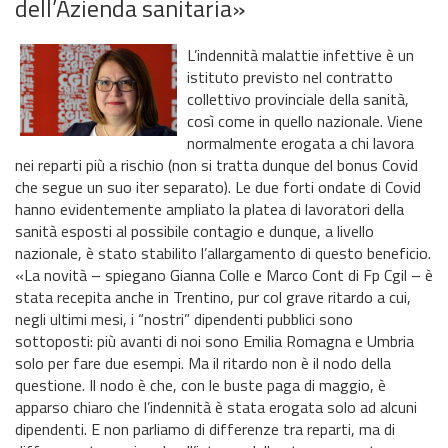
dell’Azienda sanitaria»
L’indennità malattie infettive è un
istituto previsto nel contratto
collettivo provinciale della sanità,
così come in quello nazionale. Viene
normalmente erogata a chi lavora
nei reparti più a rischio (non si tratta dunque del bonus Covid
che segue un suo iter separato). Le due forti ondate di Covid
hanno evidentemente ampliato la platea di lavoratori della
sanità esposti al possibile contagio e dunque, a livello
nazionale, è stato stabilito l’allargamento di questo beneficio.
«La novità – spiegano Gianna Colle e Marco Cont di Fp Cgil – è
stata recepita anche in Trentino, pur col grave ritardo a cui,
negli ultimi mesi, i “nostri” dipendenti pubblici sono
sottoposti: più avanti di noi sono Emilia Romagna e Umbria
solo per fare due esempi. Ma il ritardo non è il nodo della
questione. Il nodo è che, con le buste paga di maggio, è
apparso chiaro che l’indennità è stata erogata solo ad alcuni
dipendenti. E non parliamo di differenze tra reparti, ma di