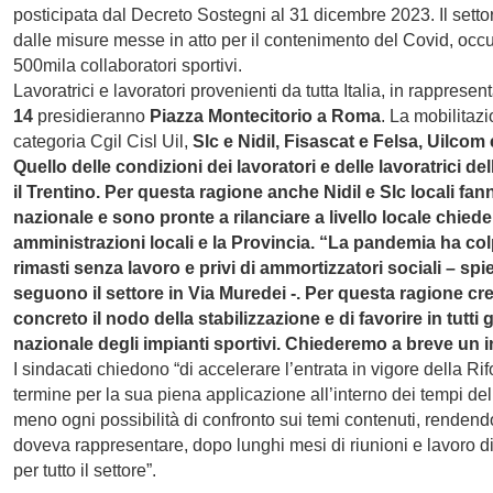
posticipata dal Decreto Sostegni al 31 dicembre 2023. Il setto
dalle misure messe in atto per il contenimento del Covid, occu
500mila collaboratori sportivi.
Lavoratrici e lavoratori provenienti da tutta Italia, in rappresen
14
presidieranno
Piazza Monte
c
itorio a Roma
. La mobilitazi
categoria Cgil Cisl Uil,
Slc e Nidil, Fisascat e Felsa, Uilcom 
Quello delle condizioni dei lavoratori e delle lavoratrici 
il Trentino. Per questa ragione anche Nidil e Slc locali fan
nazionale e sono pronte a rilanciare a livello locale chied
amministrazioni locali e la Provincia. “La pandemia ha col
rimasti senza lavoro e privi di ammortizzatori sociali – sp
seguono il settore in Via Muredei -. Per questa ragione c
concreto il nodo della stabilizzazione e di favorire in tutti 
nazionale degli impianti sportivi. Chiederemo a breve un i
I sindacati chiedono “di accelerare l’entrata in vigore della Rif
termine per la sua piena applicazione all’interno dei tempi dell
meno ogni possibilità di confronto sui temi contenuti, rendendo 
doveva rappresentare, dopo lunghi mesi di riunioni e lavoro 
per tutto il settore”.