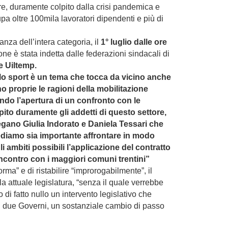
re, duramente colpito dalla crisi pandemica e
pa oltre 100mila lavoratori dipendenti e più di
tanza dell’intera categoria, il
1° luglio dalle ore
one è stata indetta dalle federazioni sindacali di
e Uiltemp.
dello sport è un tema che tocca da vicino anche
no proprie le ragioni della mobilitazione
endo l’apertura di un confronto con le
pito duramente gli addetti di questo settore,
iegano Giulia Indorato e Daniela Tessari che
rediamo sia importante affrontare in modo
gli ambiti possibili l’applicazione del contratto
ncontro con i maggiori comuni trentini”
orma” e di ristabilire “improrogabilmente”, il
a attuale legislatura, “senza il quale verrebbe
di fatto nullo un intervento legislativo che
di due Governi, un sostanziale cambio di passo