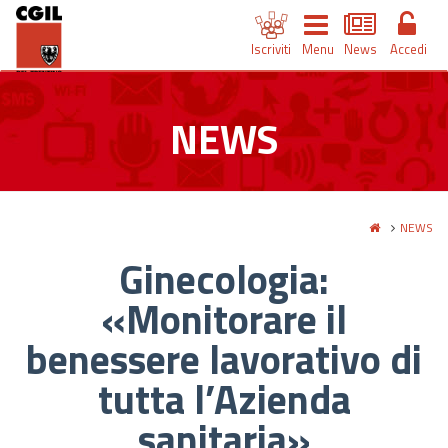
Iscriviti
Menu
News
Accedi
NEWS
NEWS
Ginecologia:
«Monitorare il
benessere lavorativo di
tutta l’Azienda
sanitaria»