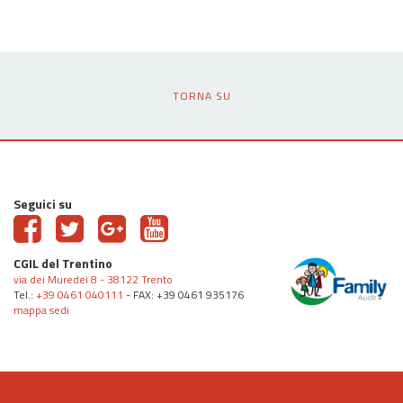
TORNA SU
Seguici su
CGIL del Trentino
via dei Muredei 8 - 38122 Trento
Tel.:
+39 0461 040111
- FAX: +39 0461 935176
mappa sedi