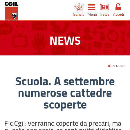
Iscriviti
Menu
News
Accedi
NEWS
NEWS
Scuola. A settembre
numerose cattedre
scoperte
Flc Cgil: verranno coperte da precari, ma
questo non assicura continuità didattica.