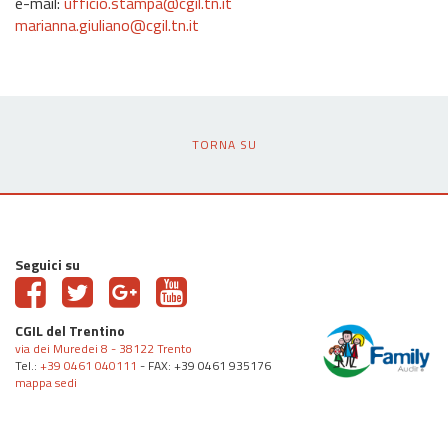
e-mail:
ufficio.stampa@cgil.tn.it
marianna.giuliano@cgil.tn.it
TORNA SU
Seguici su
CGIL del Trentino
via dei Muredei 8 - 38122 Trento
Tel.:
+39 0461 040111
- FAX: +39 0461 935176
mappa sedi