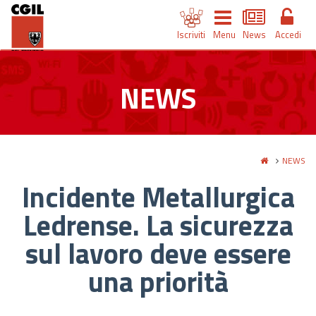
Iscriviti
Menu
News
Accedi
NEWS
NEWS
Incidente Metallurgica
Ledrense. La sicurezza
sul lavoro deve essere
una priorità