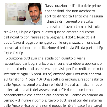
Rassicurazioni sull’esito delle prime
sospensioni, che non avrebbero
sortito difficoltà tanto che nessuna
richiesta di intervento è stata
avanzata al tavolo tecnico istituito
tra Apss, Upipa e Spes: questo quanto emerso nel corso
dell’incontro con l’assessora Segnana, il dott. Ruscitti e il
dott. Nava di oggi pomeriggio con le organizzazioni sindacali,
convocato dopo la mobilitazione di ieri in via Gilli da parte di Fp
Cgil e Cisl Fp.
«Situazione tuttavia che stride con quanto ci viene
raccontato dai luoghi di lavoro, in cui si starebbero applicando i
parametri minimi di assistenza previsti per l’accreditamento (1
infermiere ogni 15 posti letto) anziché quelli ottimali adottati
sul territorio (1 ogni 10). Una scelta di esclusiva responsabilità
delle Apsp, ha tenuto a chiarire il dott. Ruscitti, in alcun modo
sollecitata da atti dell’assessorato. C’è dunque un tema
fondamentale che attiene alla necessità – come chiediamo da
tempo - di riunire intorno al tavolo tutti gli attori del sistema
delle Apsp e Rsa perché non è possibile né efficace fare tavoli