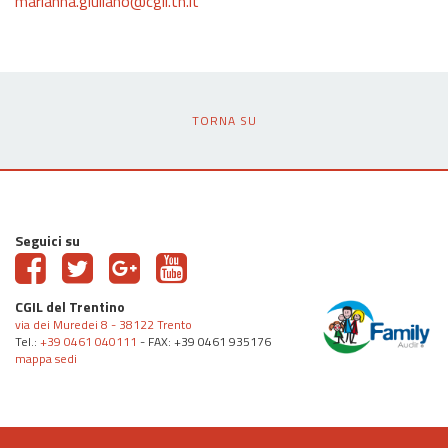
marianna.giuliano@cgil.tn.it
TORNA SU
Seguici su
CGIL del Trentino
via dei Muredei 8 - 38122 Trento
Tel.:
+39 0461 040111
- FAX: +39 0461 935176
mappa sedi