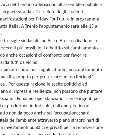
i e Arci del Trentino aderiscono all’assemblea pubblica
o” organizzata da UDU e Rete degli studenti
 manifestazioni per Friday For Future in programma
tta Italia. A Trento l’appuntamento sarà alle 15 al
.
le tre sigle sindacali con Acli e Arci condividono la
escere il più possibile il dibattito sul cambiamento
do anche occasioni di confronto per favorire
rda tutti da vicino.
ici più alti come nei singoli cittadini un cambiamento
partita, proprio per preservare un territorio già
ca . Per questa ragione le scelte politiche ed
iano di ripresa e resilienza, non possono che puntare
ociale. I Fondi europei stanziano risorse ingenti per
i di produzione industriale, dall’energia fino ai
mpatto non da poco anche sull’occupazione; sarà
tela dell’ambiente attraverso piano straordinari di
i investimenti pubblici e privati per la riconversione