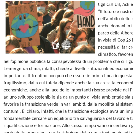
Cgil Cisl Uil, Acl
“Il futuro è nostr
nell’ambito delle
anche domani in tu
parco delle Albere
In vista di Cop 26 
necessità di far cr
climatico, favoren
nell’opinione pubblica la consapevolezza di un problema che ci rigua
L’emergenza clima, infatti, chiede ai livelli istituzionali ed econom
importante. Il Trentino non può che essere in prima linea in questa 
fragilissimo, dalla cui tutela dipende anche la sua crescita economi
economiche, anche alla luce delle importanti risorse previste dal P
ad uno sviluppo sostenibile sia da un punto di vista ambientale sia s
favorire la transizione verde in vari ambiti, dalla mobilità ai sistem
consumi. E’ chiaro, infatti, che la transizione ecologica avrà un i
fondamentale cercare un equilibrio tra salvaguardia del lavoro e tu
riqualificazione e formazione. Allo stesso tempo vanno incentivati gl