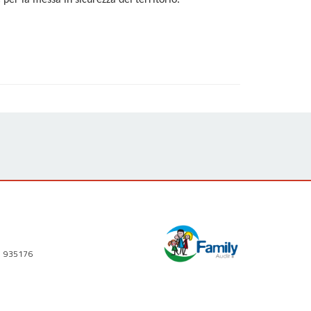
 per la messa in sicurezza del territorio.
1 935176