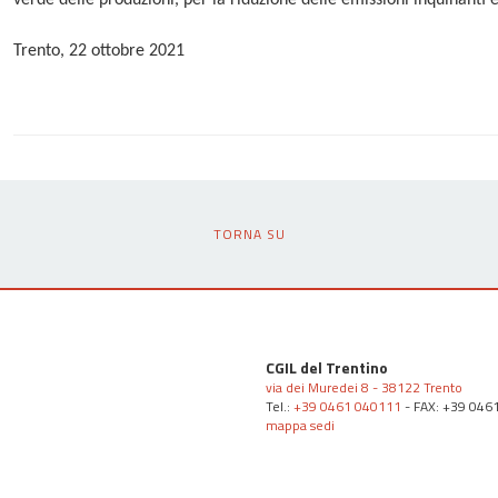
verde delle produzioni, per la riduzione delle emissioni inquinanti e
Trento, 22 ottobre 2021
TORNA SU
CGIL del Trentino
via dei Muredei 8 - 38122 Trento
Tel.:
+39 0461 040111
- FAX: +39 046
mappa sedi