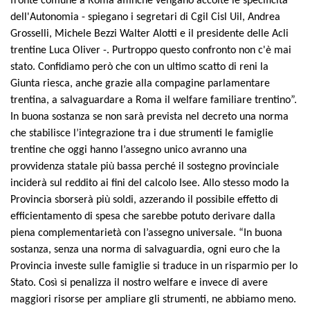
fronte comune a Roma affinché vengano accolte le specificità
dell'Autonomia - spiegano i segretari di Cgil Cisl Uil, Andrea
Grosselli, Michele Bezzi Walter Alotti e il presidente delle Acli
trentine Luca Oliver -. Purtroppo questo confronto non c'è mai
stato. Confidiamo però che con un ultimo scatto di reni la
Giunta riesca, anche grazie alla compagine parlamentare
trentina, a salvaguardare a Roma il welfare familiare trentino”.
In buona sostanza se non sarà prevista nel decreto una norma
che stabilisce l’integrazione tra i due strumenti le famiglie
trentine che oggi hanno l’assegno unico avranno una
provvidenza statale più bassa perché il sostegno provinciale
inciderà sul reddito ai fini del calcolo Isee. Allo stesso modo la
Provincia sborserà più soldi, azzerando il possibile effetto di
efficientamento di spesa che sarebbe potuto derivare dalla
piena complementarietà con l’assegno universale. “In buona
sostanza, senza una norma di salvaguardia, ogni euro che la
Provincia investe sulle famiglie si traduce in un risparmio per lo
Stato. Così si penalizza il nostro welfare e invece di avere
maggiori risorse per ampliare gli strumenti, ne abbiamo meno.