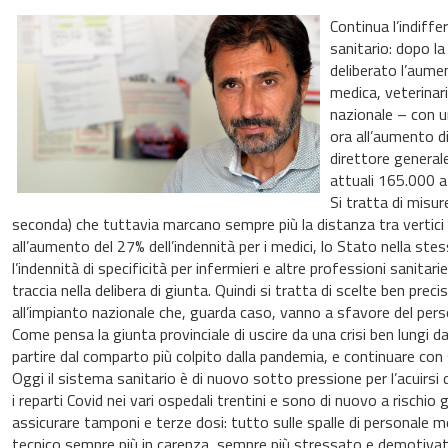
Continua l’indiffe
sanitario: dopo la
deliberato l’aumen
medica, veterinari
nazionale – con u
ora all’aumento d
direttore generale
attuali 165.000 a
Si tratta di misur
seconda) che tuttavia marcano sempre più la distanza tra vertici
all’aumento del 27% dell’indennità per i medici, lo Stato nella stes
l’indennità di specificità per infermieri e altre professioni sanitar
traccia nella delibera di giunta. Quindi si tratta di scelte ben pre
all’impianto nazionale che, guarda caso, vanno a sfavore del per
Come pensa la giunta provinciale di uscire da una crisi ben lungi da
partire dal comparto più colpito dalla pandemia, e continuare con 
Oggi il sistema sanitario è di nuovo sotto pressione per l’acuirsi
i reparti Covid nei vari ospedali trentini e sono di nuovo a rischio
assicurare tamponi e terze dosi: tutto sulle spalle di personale m
tecnico sempre più in carenza, sempre più stressato e demotiva