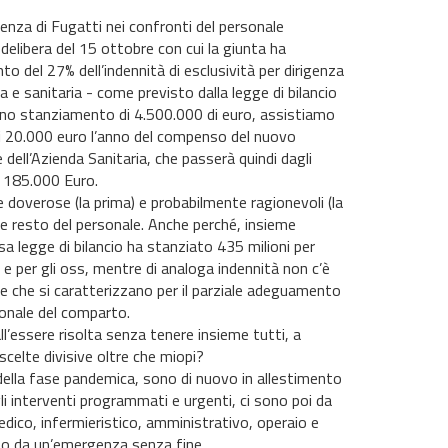
renza di Fugatti nei confronti del personale
 delibera del 15 ottobre con cui la giunta ha
to del 27% dell’indennità di esclusività per dirigenza
a e sanitaria - come previsto dalla legge di bilancio
no stanziamento di 4.500.000 di euro, assistiamo
i 20.000 euro l’anno del compenso del nuovo
 dell’Azienda Sanitaria, che passerà quindi dagli
 185.000 Euro.
e doverose (la prima) e probabilmente ragionevoli (la
 e resto del personale. Anche perché, insieme
sa legge di bilancio ha stanziato 435 milioni per
ie e per gli oss, mentre di analoga indennità non c’è
cise che si caratterizzano per il parziale adeguamento
sonale del comparto.
ll’essere risolta senza tenere insieme tutti, a
scelte divisive oltre che miopi?
 della fase pandemica, sono di nuovo in allestimento
 gli interventi programmati e urgenti, ci sono poi da
edico, infermieristico, amministrativo, operaio e
to da un’emergenza senza fine.