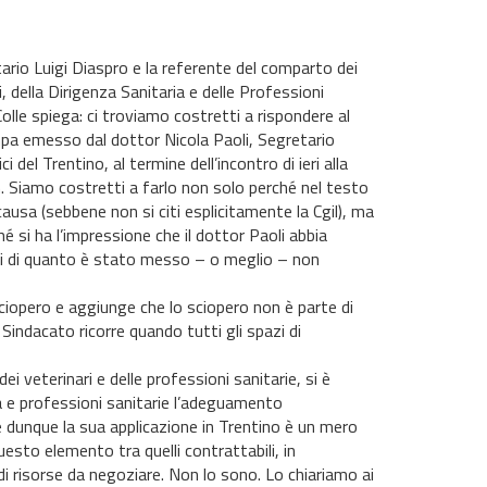
tario Luigi Diaspro e la referente del comparto dei
i, della Dirigenza Sanitaria e delle Professioni
olle spiega: ci troviamo costretti a rispondere al
a emesso dal dottor Nicola Paoli, Segretario
i del Trentino, al termine dell’incontro di ieri alla
. Siamo costretti a farlo non solo perché nel testo
causa (sebbene non si citi esplicitamente la Cgil), ma
 si ha l’impressione che il dottor Paoli abbia
ni di quanto è stato messo – o meglio – non
sciopero e aggiunge che lo sciopero non è parte di
 Sindacato ricorre quando tutti gli spazi di
dei veterinari e delle professioni sanitarie, si è
ria e professioni sanitarie l’adeguamento
e e dunque la sua applicazione in Trentino è un mero
sto elemento tra quelli contrattabili, in
i risorse da negoziare. Non lo sono. Lo chiariamo ai