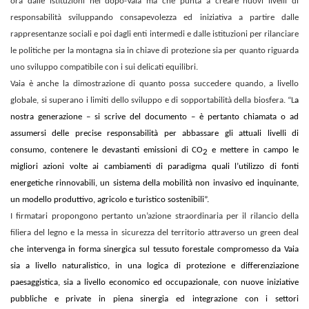
ora dalle istituzioni nel dopo-Vaia ma che punta a creare nuovi livelli di
responsabilità sviluppando consapevolezza ed iniziativa a partire dalle
rappresentanze sociali e poi dagli enti intermedi e dalle istituzioni per rilanciare
le politiche per la montagna sia in chiave di protezione sia per quanto riguarda
uno sviluppo compatibile con i sui delicati equilibri.
Vaia è anche la dimostrazione di quanto possa succedere quando, a livello
globale, si superano i limiti dello sviluppo e di sopportabilità della biosfera. “L
a
nostra generazione – si scrive del documento – è pertanto chiamata o ad
assumersi delle precise responsabilità per abbassare gli attuali livelli di
consumo, contenere le devastanti emissioni di CO
e mettere in campo le
2
migliori azioni volte ai cambiamenti di paradigma quali l’utilizzo di fonti
energetiche rinnovabili, un sistema della mobilità non invasivo ed inquinante,
un modello produttivo, agricolo e turistico sostenibili”.
I firmatari propongono pertanto un’azione straordinaria per il rilancio della
filiera del legno e la messa in sicurezza del territorio attraverso un green deal
che intervenga in forma sinergica sul tessuto forestale compromesso da Vaia
sia a livello naturalistico, in una logica di protezione e differenziazione
paesaggistica, sia a livello economico ed occupazionale, con nuove iniziative
pubbliche e private in piena sinergia ed integrazione con i settori