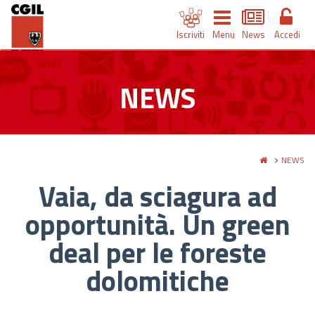
Iscriviti
Menu
News
Accedi
NEWS
NEWS
Vaia, da sciagura ad
opportunità. Un green
deal per le foreste
dolomitiche