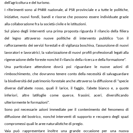
dell’agricoltura e del turismo.
I riferimenti sono al PNRR nazionale, al PSR provinciale e a tutte le politiche,
iniziative, nuovi fondi, bandi e risorse che possono essere individuate grazie
alla collaborazione fra la società civile e le istituzioni.
Sul piano degli interventi una prima proposta riguarda il rilancio della filiera
del legno attraverso nuove politiche di intervento pubblico “con il
rafforzamento dei servizi forestali e di vigilanza boschiva, l’assunzione di nuovi
lavoratori e lavoratrici, la valorizzazione di nuovi profili professionali legati alla
rigenerazione delle foreste nonché il rilancio della ricerca e della formazione”.
Una particolare attenzione dovrà poi riguardare le nuove azioni di
rimboschimento, che dovranno tenere conto della necessità di salvaguardare
la biodiversità del patrimonio forestale anche attraverso la diffusione di “specie
diverse dall'abete rosso, quali il larice, il faggio, l’abete bianco e, a quote
inferiori, altre latifoglie come querce, frassini, aceri, diversificando
ulteriormente le formazioni”.
Sono poi necessarie azioni immediate per il contenimento del fenomeno di
diffusione del bostrico, nonché interventi di supporto e recupero degli spazi
compromessi quali le aree naturalistiche di pregio.
Vaia può rappresentare inoltre una grande occasione per una nuova