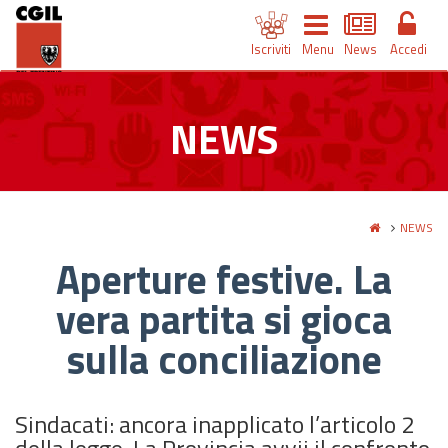
Iscriviti
Menu
News
Accedi
NEWS
NEWS
Aperture festive. La
vera partita si gioca
sulla conciliazione
Sindacati: ancora inapplicato l’articolo 2
della legge. La Provincia avvii il confronto